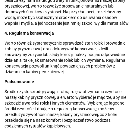
Jeśli zależy nam na długotrwałym funkcjonowaniu naszej kabiny
prysznicowej, warto rozważyć stosowanie naturalnych lub
domowych środków czystości. Na przykład ocet, rozcieńczony
wodą, może być skutecznym środkiem do usuwania osadów
wapnia i mydła, a jednocześnie jest mniej szkodliwy dla materiałów.
4. Regularna konserwacja
Warto również systematycznie sprawdzać stan rolek i prowadnic
kabiny prysznicowej oraz dokonywać konserwacji. Jeśli
zauważymy zużycie lub ślady korozji, należy podjąć odpowiednie
działania, takie jak smarowanie rolek lub ich wymiana. Regularna
konserwacja pozwoli uniknąć poważniejszych problemów z
działaniem kabiny prysznicowej.
Podsumowanie
Środki czystości odgrywają istotną rolę w utrzymaniu czystości
naszej kabiny prysznicowej, ale warto wybierać je mądrze, aby nie
szkodzić trwałości rolek i innych elementów. Wybierając łagodne
środki czystości i dbając o regularną konserwację, możemy
przedłużyć żywotność naszej kabiny prysznicowej, co z kolei
przekłada się na nasz komfort i bezpieczeństwo podczas
codziennych rytuałów kąpielowych.