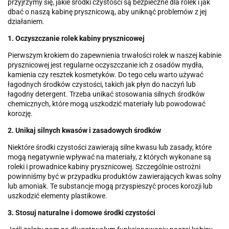
przyjrzymy się, jakie środki czystości są bezpieczne dla rolek i jak
dbać o naszą kabinę prysznicową, aby uniknąć problemów z jej
działaniem.
1. Oczyszczanie rolek kabiny prysznicowej
Pierwszym krokiem do zapewnienia trwałości rolek w naszej kabinie
prysznicowej jest regularne oczyszczanie ich z osadów mydła,
kamienia czy resztek kosmetyków. Do tego celu warto używać
łagodnych środków czystości, takich jak płyn do naczyń lub
łagodny detergent. Trzeba unikać stosowania silnych środków
chemicznych, które mogą uszkodzić materiały lub powodować
korozję.
2. Unikaj silnych kwasów i zasadowych środków
Niektóre środki czystości zawierają silne kwasu lub zasady, które
mogą negatywnie wpływać na materiały, z których wykonane są
roleki i prowadnice kabiny prysznicowej. Szczególnie ostrożni
powinniśmy być w przypadku produktów zawierających kwas solny
lub amoniak. Te substancje mogą przyspieszyć proces korozji lub
uszkodzić elementy plastikowe.
3. Stosuj naturalne i domowe środki czystości