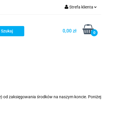
Strefa klienta
ronika
Zaloguj się
0,00 zł
Zarejestruj się
0
Dodaj zgłoszenie
ze) od zaksięgowania środków na naszym koncie. Poniżej