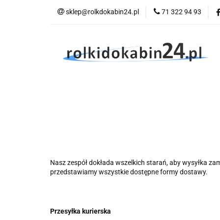
sklep@rolkdokabin24.pl
71 322 94 93
Rolki
A
Rolki
Armatura
Wyposażenie
Nasz zespół dokłada wszelkich starań, aby wysyłka zam
przedstawiamy wszystkie dostępne formy dostawy.
Przesyłka kurierska