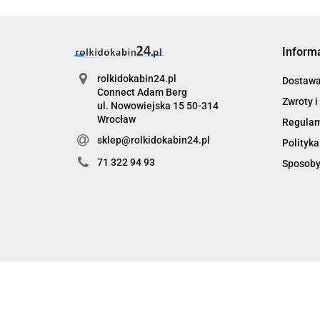
Inform
rolkidokabin24.pl
Dostaw
Connect Adam Berg
Zwroty i
ul. Nowowiejska 15 50-314
Wrocław
Regula
sklep@rolkidokabin24.pl
Polityka
71 322 94 93
Sposoby