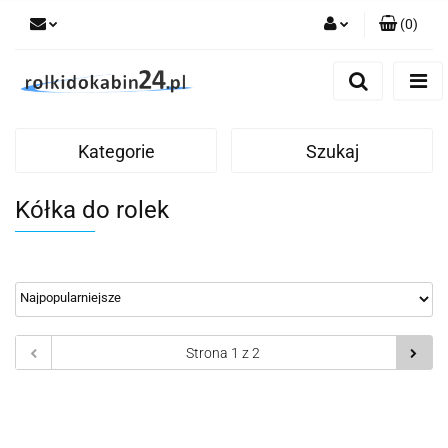
(
0
)
Zaloguj się
Zarejestruj się
Dodaj zgłoszenie
Kategorie
Szukaj
Kółka do rolek