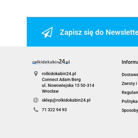
Zapisz się do Newslett
Inform
rolkidokabin24.pl
Dostaw
Connect Adam Berg
Zwroty i
ul. Nowowiejska 15 50-314
Wrocław
Regula
sklep@rolkidokabin24.pl
Polityka
71 322 94 93
Sposoby