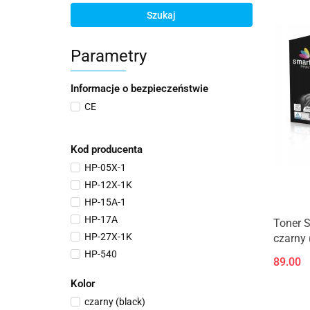
Szukaj
Parametry
Informacje o bezpieczeństwie
CE
Kod producenta
HP-05X-1
HP-12X-1K
HP-15A-1
HP-17A
Toner S
HP-27X-1K
czarny 
HP-540
89.00
HP-541
Kolor
HP-55X-1K
czarny (black)
HP-78A-1K