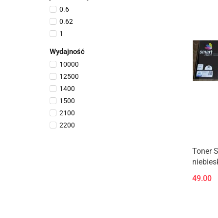
0.6
0.62
1
Wydajność
10000
12500
1400
1500
2100
2200
2800
3000
Toner S
niebies
6500
6900
49.00
7000