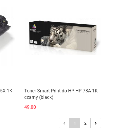
55X-1K
Toner Smart Print do HP HP-78A-1K
czarny (black)
49.00
1
2