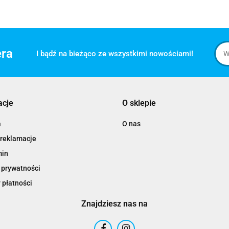
era
I bądź na bieżąco ze wszystkimi nowościami!
acje
O sklepie
a
O nas
 reklamacje
min
 prywatności
 płatności
Znajdziesz nas na