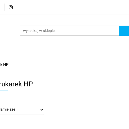
rmatura
Wyposażenie
Bezpieczeństwo
Elekt
Bezpieczeństwo
Elektronika
ek HP
rukarek HP