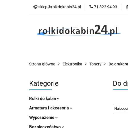
sklep@rolkdokabin24.pl
71 322 94 93
Rolki
A
Rolki
Armatura
Wyposażenie
Strona główna
Elektronika
Tonery
Do drukar
Kategorie
Do d
Rolki do kabin
Armatura i akcesoria
Wyposażenie
Bezpieczeństwo