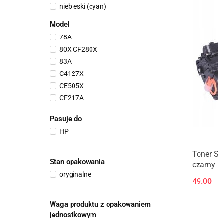
niebieski (cyan)
HP-79X
HP-80X-1K
Model
HP-83A-1K
78A
HP-83X-1K
80X CF280X
HP-CF400X-1K
83A
LH-49X/53X-E1
C4127X
CE505X
CF217A
CF279X
Pasuje do
HP 201X / HP CF400X
HP
HP-55X-1K
Toner S
Stan opakowania
czarny 
oryginalne
49.00
Waga produktu z opakowaniem
jednostkowym