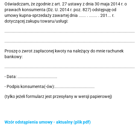
Oświadczam, że zgodnie z art. 27 ustawy z dnia 30 maja 2014 r. o
prawach konsumenta (Dz. U. 2014 r. poz. 827) odstępuję od
umowy kupna-sprzedaży zawartej dnia ...... . ....... . 201... r.
dotyczącej zakupu towaru/usługi:
............................................................................................................
............................................................................................................
Proszę o zwrot zapłaconej kwoty na należący do mnie rachunek
bankowy:
............................................................................................................
- Data: .................................
- Podpis konsumenta(-ów):.................................
(tylko jeżeli formularz jest przesyłany w wersji papierowej)
Wzór odstąpienia umowy - aktualny (plik pdf)