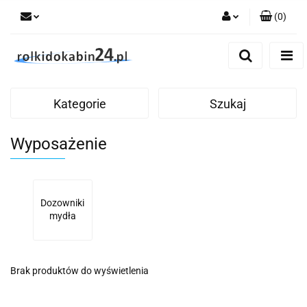
(
0
)
Zaloguj się
Zarejestruj się
Dodaj zgłoszenie
Kategorie
Szukaj
Wyposażenie
Dozowniki
mydła
Brak produktów do wyświetlenia