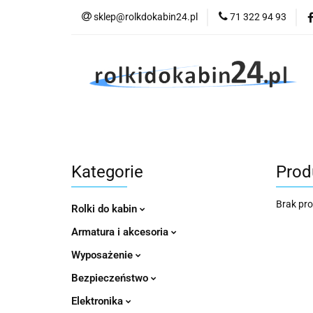
sklep@rolkdokabin24.pl
71 322 94 93
Rolki
A
Rolki
Armatura
Wyposażenie
Kategorie
Produ
Brak pr
Rolki do kabin
Armatura i akcesoria
Wyposażenie
Bezpieczeństwo
Elektronika