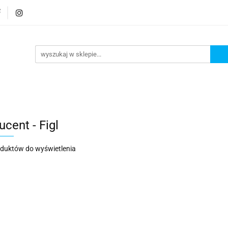
rmatura
Wyposażenie
Bezpieczeństwo
Elekt
Bezpieczeństwo
Elektronika
cent - Figl
oduktów do wyświetlenia