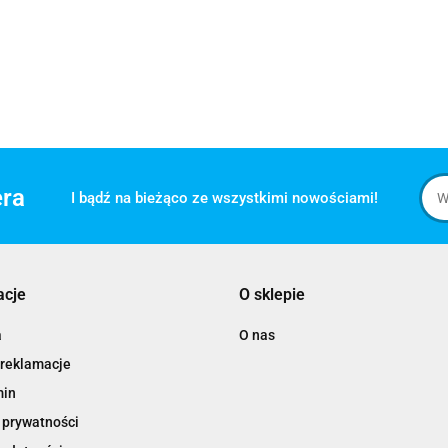
era
I bądź na bieżąco ze wszystkimi nowościami!
acje
O sklepie
a
O nas
 reklamacje
min
 prywatności