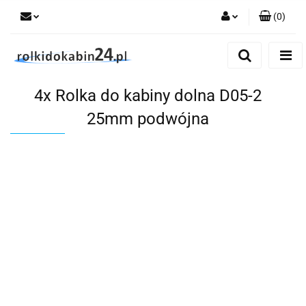
(
0
)
Zaloguj się
Zarejestruj się
4x Rolka do kabiny dolna D05-2
Dodaj zgłoszenie
25mm podwójna