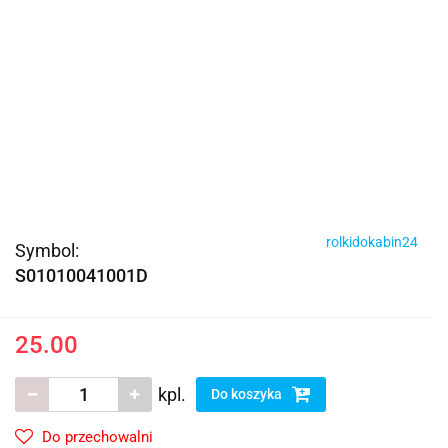
rolkidokabin24
Symbol:
S01010041001D
25.00
kpl.
Do koszyka
Do przechowalni